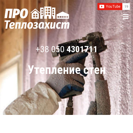
+38 050
4301711
Утепление стен