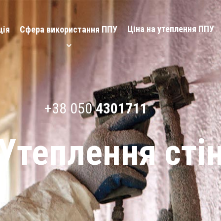
Ціна на утеплення ППУ
ція
Сфера використання ППУ
+38 050
4301711
Утеплення сті