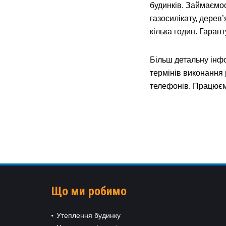
будинків. Займаємос
газосилікату, дерев
кілька годин. Гаран
Більш детальну інфо
термінів виконання 
телефонів. Працюємо
Що ми робимо
Утеплення будинку