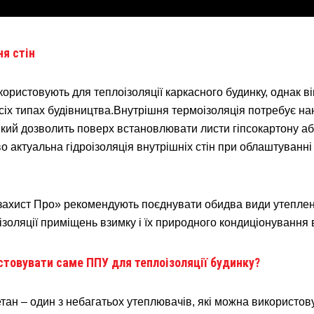
я стін
користовують для теплоізоляції каркасного будинку, однак в
сіх типах будівництва.Внутрішня термоізоляція потребує н
який дозволить поверх встановлювати листи гіпсокартону а
о актуальна гідроізоляція внутрішніх стін при облаштуванні
захист Про» рекомендують поєднувати обидва види утепле
золяції приміщень взимку і їх природного кондиціонування в
стовувати саме ППУ для теплоізоляції будинку?
тан – один з небагатьох утеплювачів, які можна використову