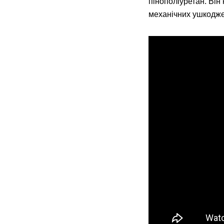
пінополіуретан. Ві
механічних ушкодже