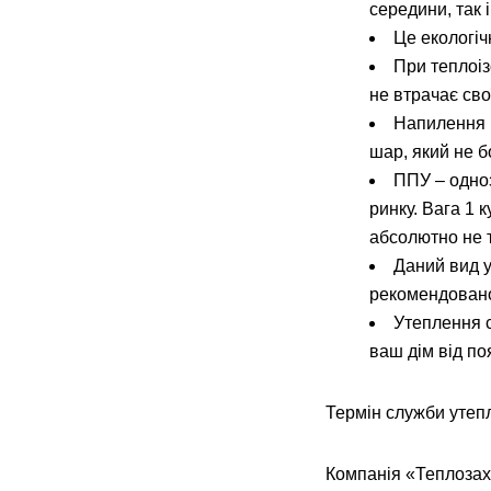
середини, так 
Це екологіч
При теплоіз
не втрачає сво
Напилення 
шар, який не 
ППУ – одноз
ринку. Вага 1 
абсолютно не т
Даний вид у
рекомендовано
Утеплення с
ваш дім від по
Термін служби утепл
Компанія «Теплозах