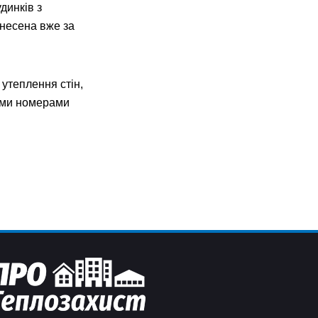
динків з
анесена вже за
утеплення стін,
ними номерами