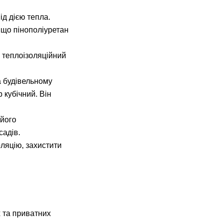
ід дією тепла.
 що пінополіуретан
 теплоізоляційний
а будівельному
 кубічний. Він
 його
садів.
ляцію, захистити
 та приватних