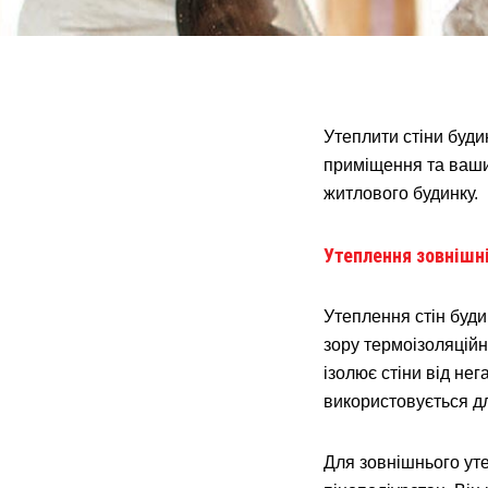
Утеплити стіни буди
приміщення та ваши
житлового будинку.
Утеплення зовнішні
Утеплення стін буди
зору термоізоляційн
ізолює стіни від не
використовується д
Для зовнішнього ут