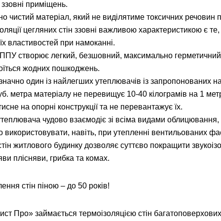
і ззовні приміщень.
но чистий матеріал, який не виділятиме токсичних речовин п
оляції цегляних стін ззовні важливою характеристикою є те,
їх властивостей при намоканні.
ППУ створює легкий, безшовний, максимально герметичний
боїться жодних пошкоджень.
начно один із найлегших утеплювачів із запропонованих н
куб. метра матеріалу не перевищує 10-40 кілограмів на 1 метр
исне на опорні конструкції та не перевантажує їх.
теплювача чудово взаємодіє зі всіма видами облицювання,
 використовувати, навіть, при утепленні вентильованих фа
тін житлового будинку дозволяє суттєво покращити звукоізо
яви плісняви, грибка та комах.
ення стін піною – до 50 років!
ист Про» займається термоізоляцією стін багатоповерхових