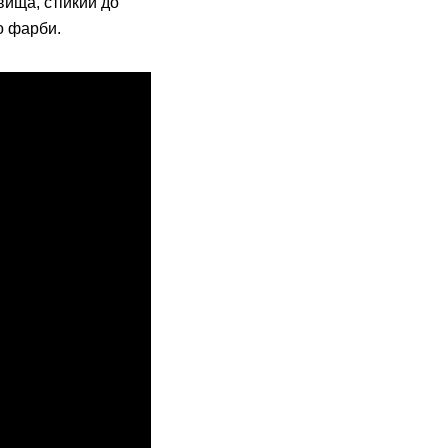
ища, стійкий до
о фарби.