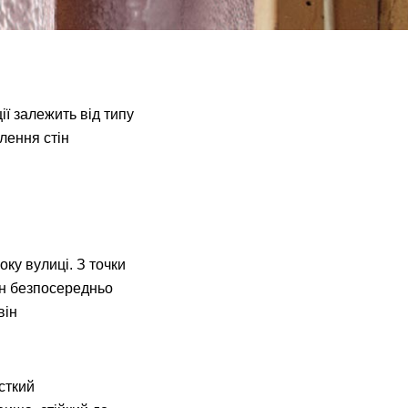
ії залежить від типу
лення стін
ку вулиці. З точки
ін безпосередньо
він
сткий