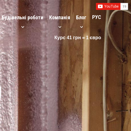
РУС
Будівельні роботи
Компанія
Блог
Курс 41 грн = 1 євро
н