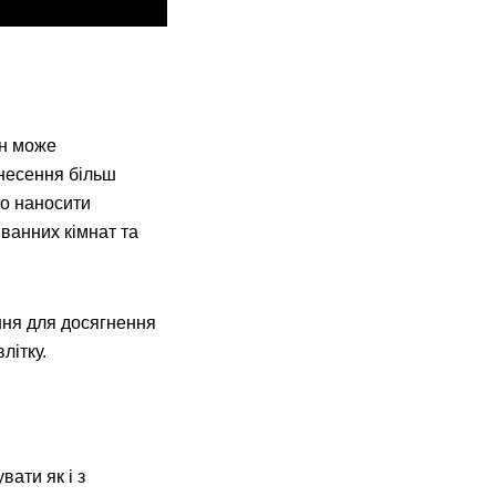
ін може
анесення більш
бо наносити
 ванних кімнат та
ння для досягнення
літку.
вати як і з