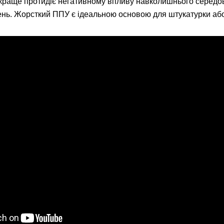
н краще протидіє негативному впливу навколишнього середов
нь. Жорсткий ППУ є ідеальною основою для штукатурки аб